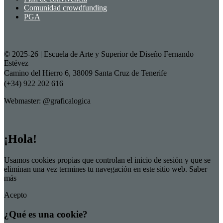
Comunidad crowdfunding
PGA
© 2025-26 | Escuela de Arte y Superior de Diseño Fernando
Estévez
Camino del Hierro 6, 38009 Santa Cruz de Tenerife
(+34) 922 202 616
Webmaster: @graficalogica
¡Hola!
Usamos cookies propias que controlan el inicio de sesión y que se
eliminan una vez termines tu navegación en este sitio web.
Saber
más
Acepto
¿Qué es una cookie?