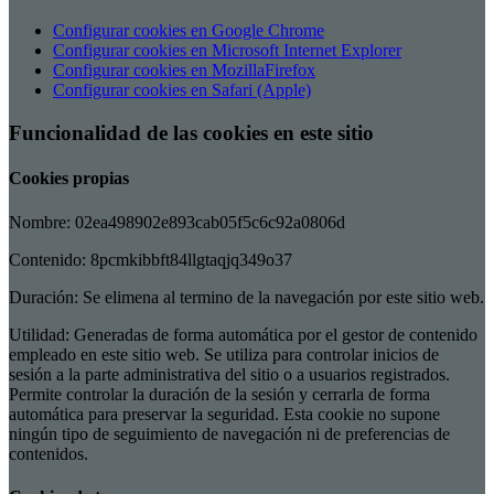
Configurar cookies en Google Chrome
Configurar cookies en Microsoft Internet Explorer
Configurar cookies en MozillaFirefox
Configurar cookies en Safari (Apple)
Funcionalidad de las cookies en este sitio
Cookies propias
Nombre: 02ea498902e893cab05f5c6c92a0806d
Contenido: 8pcmkibbft84llgtaqjq349o37
Duración: Se elimena al termino de la navegación por este sitio web.
Utilidad: Generadas de forma automática por el gestor de contenido
empleado en este sitio web. Se utiliza para controlar inicios de
sesión a la parte administrativa del sitio o a usuarios registrados.
Permite controlar la duración de la sesión y cerrarla de forma
automática para preservar la seguridad. Esta cookie no supone
ningún tipo de seguimiento de navegación ni de preferencias de
contenidos.