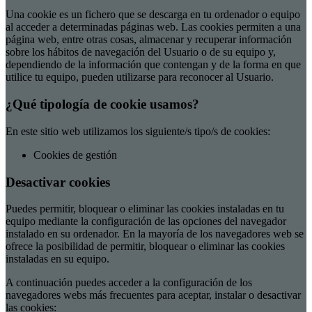
Una cookie es un fichero que se descarga en tu ordenador o equipo
al acceder a determinadas páginas web. Las cookies permiten a una
página web, entre otras cosas, almacenar y recuperar información
sobre los hábitos de navegación del Usuario o de su equipo y,
dependiendo de la información que contengan y de la forma en que
utilice tu equipo, pueden utilizarse para reconocer al Usuario.
¿Qué tipología de cookie usamos?
En este sitio web utilizamos los siguiente/s tipo/s de cookies:
Cookies de gestión
Desactivar cookies
Puedes permitir, bloquear o eliminar las cookies instaladas en tu
equipo mediante la configuración de las opciones del navegador
instalado en su ordenador. En la mayoría de los navegadores web se
ofrece la posibilidad de permitir, bloquear o eliminar las cookies
instaladas en su equipo.
A continuación puedes acceder a la configuración de los
navegadores webs más frecuentes para aceptar, instalar o desactivar
las cookies: